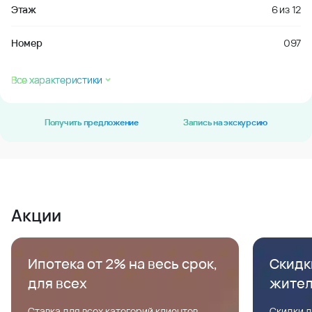
Этаж
6
из
12
Номер
097
Все характеристики
Получить предложение
Запись на экскурсию
Акции
Ипотека от 2% на весь срок,
Скидк
для всех
жите
Ставка для всех категорий клиентов,
Скидки д