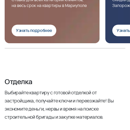
на весь срок на квартиры в Мариуполе
Запорож
Узнать подробнее
Узнат
Отделка
Выбирайте квартиру с готовой отделкой от
застройщика, получайте ключи и переезжайте! Вы
экономите деньги, нервы и время на поиске
строительной бригады и закупке материалов.