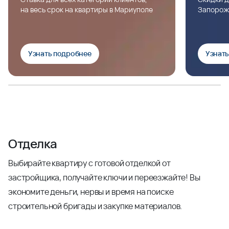
на весь срок на квартиры в Мариуполе
Запорож
Узнать подробнее
Узнат
Отделка
Выбирайте квартиру с готовой отделкой от
застройщика, получайте ключи и переезжайте! Вы
экономите деньги, нервы и время на поиске
строительной бригады и закупке материалов.