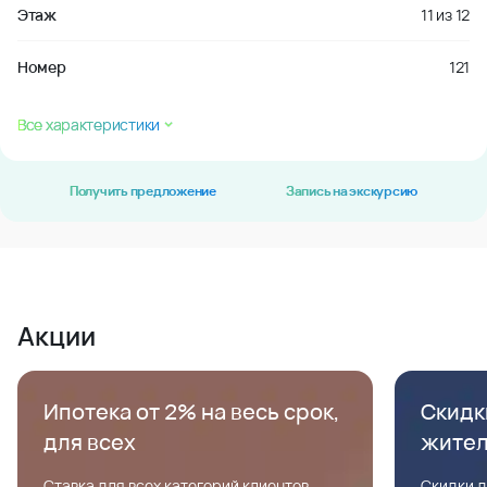
Этаж
11
из
12
Номер
121
Все характеристики
Получить предложение
Запись на экскурсию
Акции
Ипотека от 2% на весь срок,
Скидк
для всех
жите
Ставка для всех категорий клиентов,
Скидки д