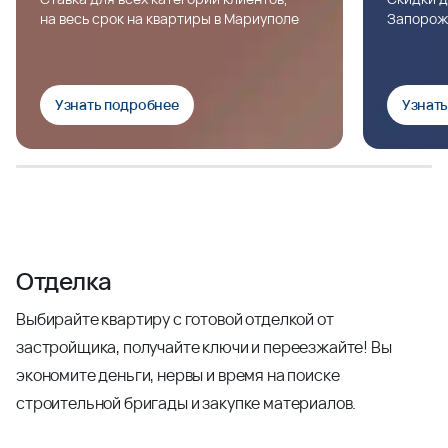
на весь срок на квартиры в Мариуполе
Запорож
Узнать подробнее
Узнат
Отделка
Выбирайте квартиру с готовой отделкой от
застройщика, получайте ключи и переезжайте! Вы
экономите деньги, нервы и время на поиске
строительной бригады и закупке материалов.