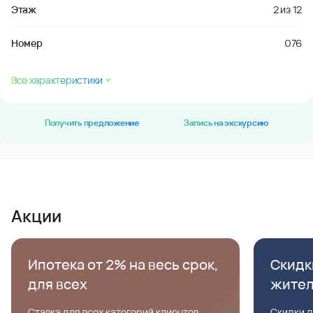
Этаж
2
из
12
Номер
076
Все характеристики
Получить предложение
Запись на экскурсию
Акции
Ипотека от 2% на весь срок,
Скидк
для всех
жите
Ставка для всех категорий клиентов,
Скидки д