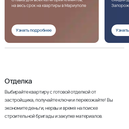
на весь срок на квартиры в Мариуполе
Запорож
Узнать подробнее
Узнат
Отделка
Выбирайте квартиру с готовой отделкой от
застройщика, получайте ключи и переезжайте! Вы
экономите деньги, нервы и время на поиске
строительной бригады и закупке материалов.