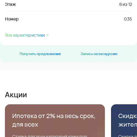
Этаж
6
из
12
Номер
035
Все характеристики
Получить предложение
Запись на экскурсию
Акции
Ипотека от 2% на весь срок,
Скидк
для всех
жите
Ставка для всех категорий клиентов,
Скидки д