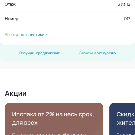
Этаж
3
из
12
Номер
017
Все характеристики
Получить предложение
Запись на экскурсию
Акции
Ипотека от 2% на весь срок,
Скидк
для всех
жите
Ставка для всех категорий клиентов,
Скидки д