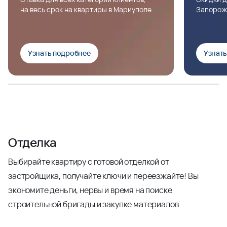
на весь срок на квартиры в Мариуполе
Запорож
Узнать подробнее
Узнат
Отделка
Выбирайте квартиру с готовой отделкой от
застройщика, получайте ключи и переезжайте! Вы
экономите деньги, нервы и время на поиске
строительной бригады и закупке материалов.