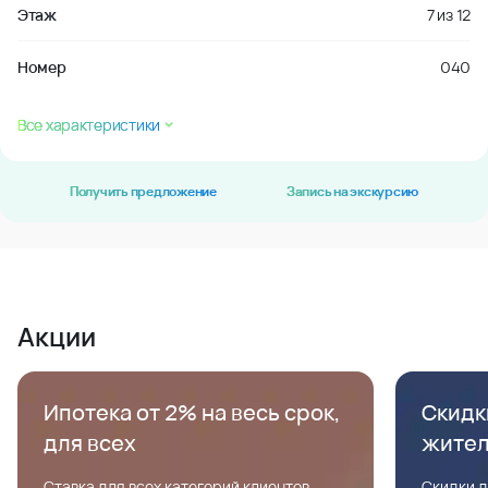
Этаж
7
из
12
Номер
040
Все характеристики
Получить предложение
Запись на экскурсию
Акции
Ипотека от 2% на весь срок,
Скидк
для всех
жите
Ставка для всех категорий клиентов,
Скидки д