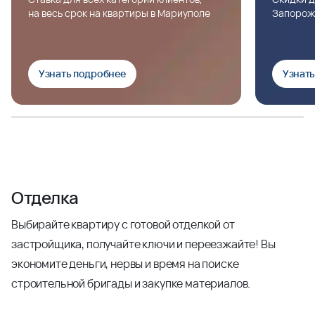
на весь срок на квартиры в Мариуполе
Запорож
Узнать подробнее
Узнат
Отделка
Выбирайте квартиру с готовой отделкой от
застройщика, получайте ключи и переезжайте! Вы
экономите деньги, нервы и время на поиске
строительной бригады и закупке материалов.