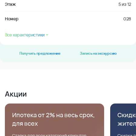
Этаж
5
из
12
Номер
028
Все характеристики
Получить предложение
Запись на экскурсию
Акции
Ипотека от 2% на весь срок,
Скидк
для всех
жите
Ставка для всех категорий клиентов,
Скидки д