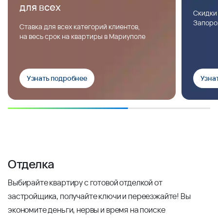
для всех
Скидки
Запоро
Ставка для всех категорий клиентов,
на весь срок на квартиры в Мариуполе
Узнать подробнее
Узна
Отделка
Выбирайте квартиру с готовой отделкой от
застройщика, получайте ключи и переезжайте! Вы
экономите деньги, нервы и время на поиске