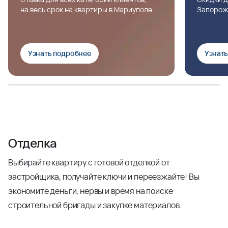
на весь срок на квартиры в Мариуполе
Запорож
Узнать подробнее
Узнат
Отделка
Выбирайте квартиру с готовой отделкой от
застройщика, получайте ключи и переезжайте! Вы
экономите деньги, нервы и время на поиске
строительной бригады и закупке материалов.