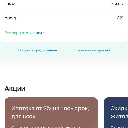
Этаж
4
из
12
Номер
021
Все характеристики
Получить предложение
Запись на экскурсию
Акции
Ипотека от 2% на весь срок,
Скидк
для всех
жите
Ставка для всех категорий клиентов,
Скидки д