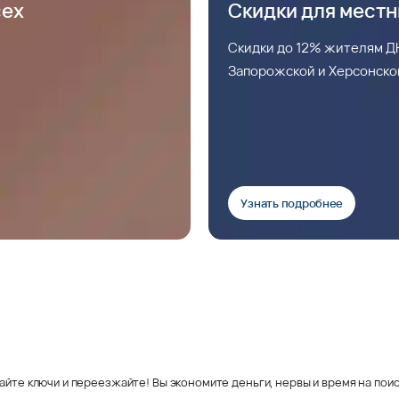
сех
Скидки для мест
Скидки до 12% жителям ДН
Запорожской и Херсонско
Узнать подробнее
айте ключи и переезжайте! Вы экономите деньги, нервы и время на поис