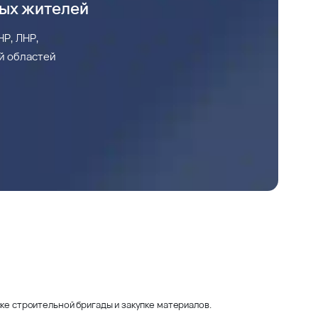
ных жителей
Р, ЛНР,
й областей
ке строительной бригады и закупке материалов.