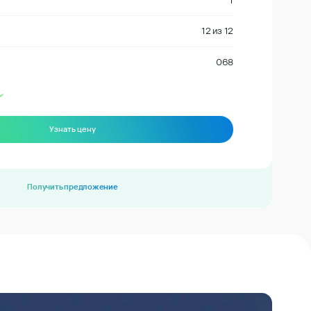
1
12
из
12
068
Узнать цену
Получить предложение