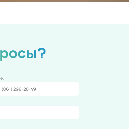
просы?
*
ефон