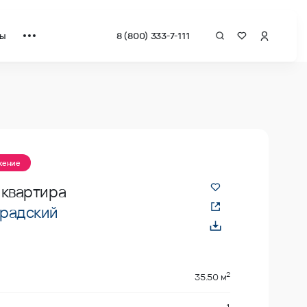
ты
8 (800) 333-7-111
жение
 квартира
радский
2
35.50 м