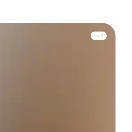
1
из 7