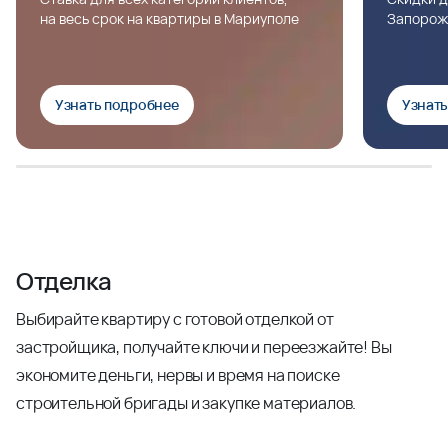
на весь срок на квартиры в Мариуполе
Запорож
Узнать подробнее
Узнат
Отделка
Выбирайте квартиру с готовой отделкой от
застройщика, получайте ключи и переезжайте! Вы
экономите деньги, нервы и время на поиске
строительной бригады и закупке материалов.