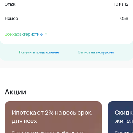
Этаж
10
из
12
Номер
056
Все характеристики
Получить предложение
Запись на экскурсию
Акции
Ипотека от 2% на весь срок,
Скидк
для всех
жите
Ставка для всех категорий клиентов,
Скидки д