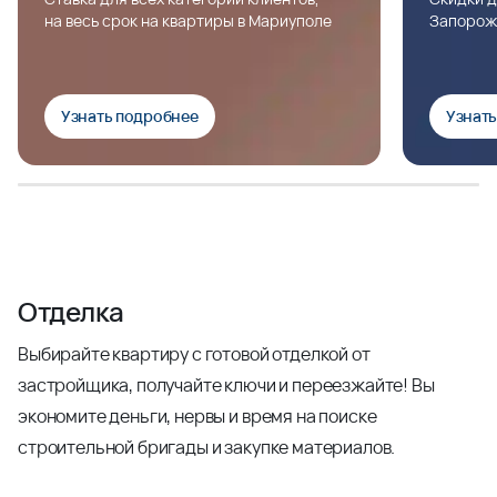
на весь срок на квартиры в Мариуполе
Запорож
Узнать подробнее
Узнат
Отделка
Выбирайте квартиру с готовой отделкой от
застройщика, получайте ключи и переезжайте! Вы
экономите деньги, нервы и время на поиске
строительной бригады и закупке материалов.