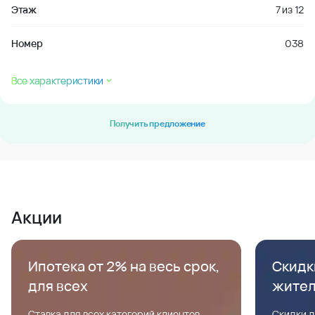
Этаж
7
из
12
Номер
038
Все характеристики
Получить предложение
Акции
Ипотека от 2% на весь срок,
Скидк
для всех
жите
Ставка для всех категорий клиентов,
Скидки д