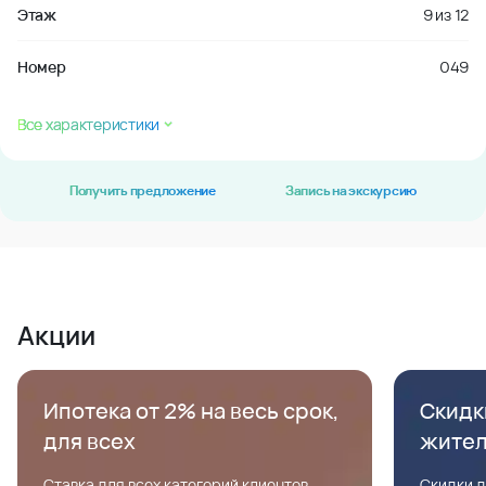
Этаж
9
из
12
Номер
049
Все характеристики
Получить предложение
Запись на экскурсию
Акции
Ипотека от 2% на весь срок,
Скидк
для всех
жите
Ставка для всех категорий клиентов,
Скидки д