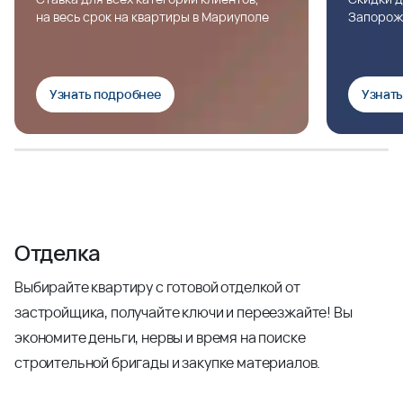
на весь срок на квартиры в Мариуполе
Запорож
Узнать подробнее
Узнат
Отделка
Выбирайте квартиру с готовой отделкой от
застройщика, получайте ключи и переезжайте! Вы
экономите деньги, нервы и время на поиске
строительной бригады и закупке материалов.