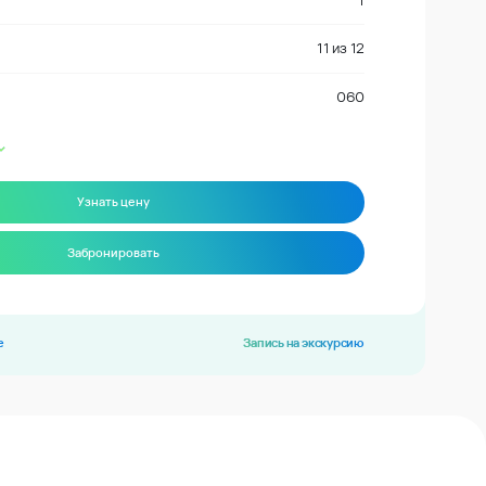
1
11
из
12
060
Узнать цену
Забронировать
е
Запись на экскурсию