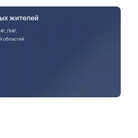
ных жителей
Р, ЛНР,
й областей