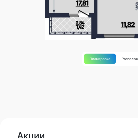
Планировка
Располо
Акции