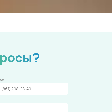
просы?
*
ефон