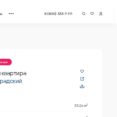
ты
8 (800) 333-7-111
жение
 квартира
радский
2
53.24 м