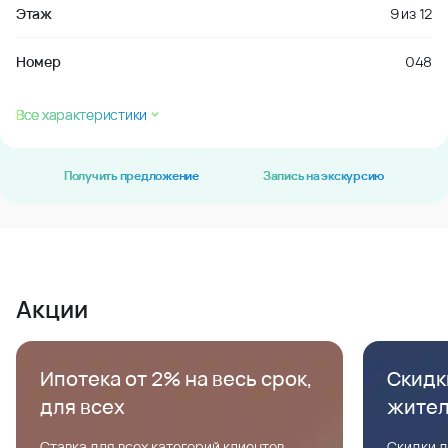
Этаж
9
из
12
Номер
048
Все характеристики
Получить предложение
Запись на экскурсию
Акции
Ипотека от 2% на весь срок,
Скидк
для всех
жите
Ставка для всех категорий клиентов,
Скидки д