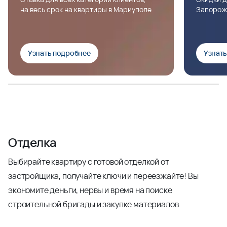
на весь срок на квартиры в Мариуполе
Запорож
Узнать подробнее
Узнат
Отделка
Выбирайте квартиру с готовой отделкой от
застройщика, получайте ключи и переезжайте! Вы
экономите деньги, нервы и время на поиске
строительной бригады и закупке материалов.