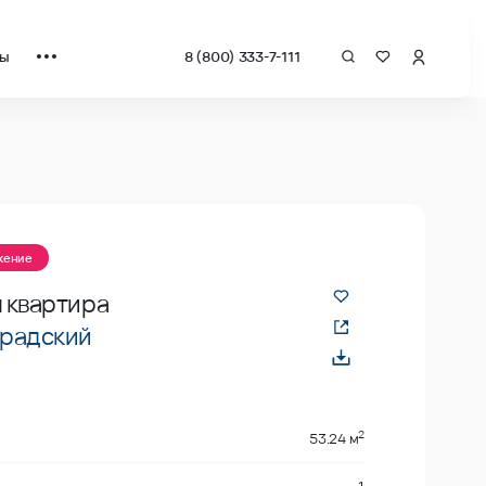
ты
8 (800) 333-7-111
жение
 квартира
радский
2
53.24 м