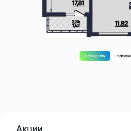
Планировка
Располо
Акции