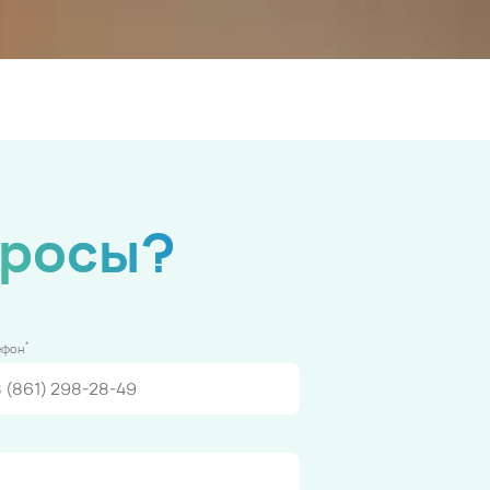
просы?
*
ефон