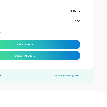
1
6
из
12
030
Узнать цену
Забронировать
е
Запись на экскурсию