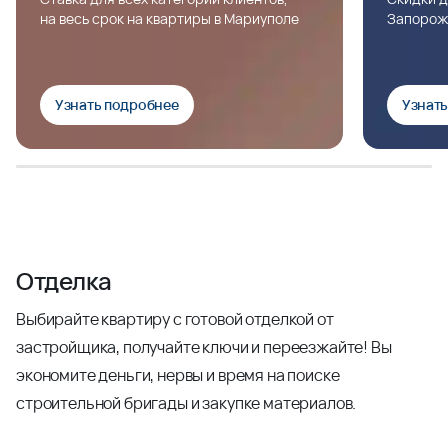
на весь срок на квартиры в Мариуполе
Запорож
Узнать подробнее
Узнат
Отделка
Выбирайте квартиру с готовой отделкой от
застройщика, получайте ключи и переезжайте! Вы
экономите деньги, нервы и время на поиске
строительной бригады и закупке материалов.