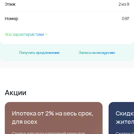
Этаж
2
из
9
Номер
097
Все характеристики
Получить предложение
Запись на экскурсию
Акции
Ипотека от 2% на весь срок,
Скидк
для всех
жите
Ставка для всех категорий клиентов,
Скидки д