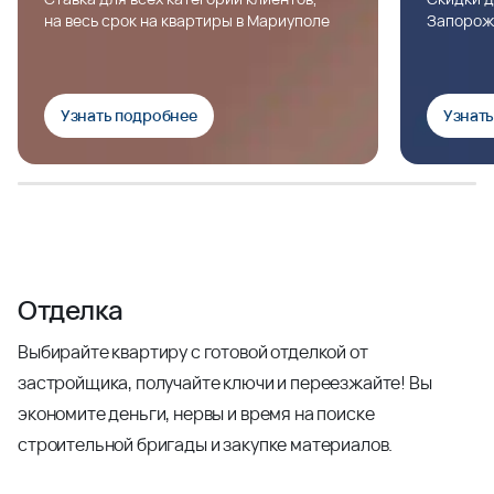
на весь срок на квартиры в Мариуполе
Запорож
Узнать подробнее
Узнат
Отделка
Выбирайте квартиру с готовой отделкой от
застройщика, получайте ключи и переезжайте! Вы
экономите деньги, нервы и время на поиске
строительной бригады и закупке материалов.