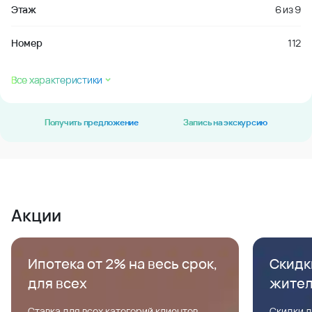
Этаж
6
из
9
Номер
112
Все характеристики
Получить предложение
Запись на экскурсию
Акции
Ипотека от 2% на весь срок,
Скидк
для всех
жите
Ставка для всех категорий клиентов,
Скидки д