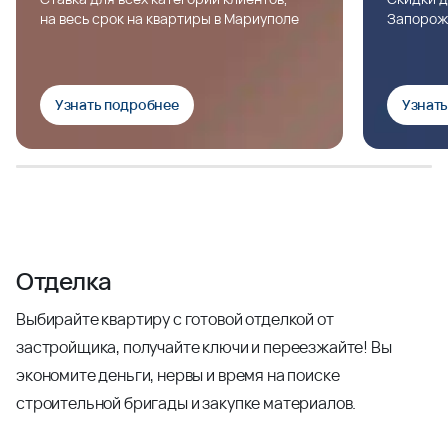
на весь срок на квартиры в Мариуполе
Запорож
Узнать подробнее
Узнат
Отделка
Выбирайте квартиру с готовой отделкой от
застройщика, получайте ключи и переезжайте! Вы
экономите деньги, нервы и время на поиске
строительной бригады и закупке материалов.