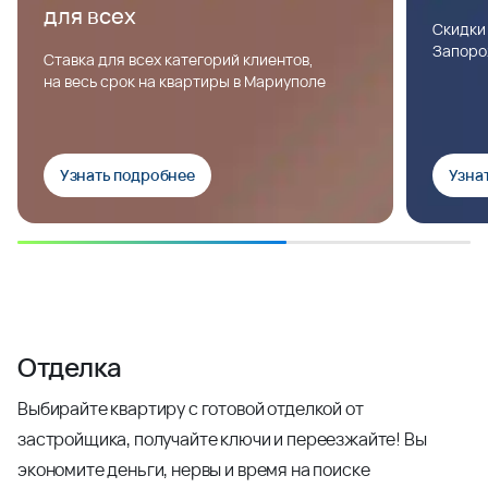
для всех
Скидки
Запоро
Ставка для всех категорий клиентов,
на весь срок на квартиры в Мариуполе
Узнать подробнее
Узна
Отделка
Выбирайте квартиру с готовой отделкой от
застройщика, получайте ключи и переезжайте! Вы
экономите деньги, нервы и время на поиске