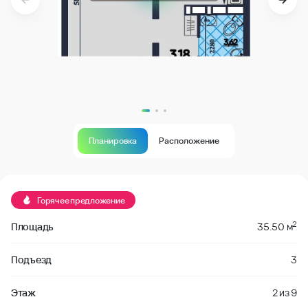
Планировка
Расположение
В продаже
Горячее предложение
2
Площадь
35.50 м
Подъезд
3
Этаж
2
из
9