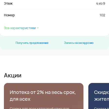
Этаж
4
из
9
Номер
102
Все характеристики
Получить предложение
Запись на экскурсию
Акции
Ипотека от 2% на весь срок,
Скидк
для всех
жите
Ставка для всех категорий клиентов,
Скидки д