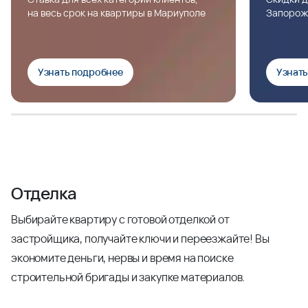
на весь срок на квартиры в Мариуполе
Запорож
Узнать подробнее
Узнат
Отделка
Выбирайте квартиру с готовой отделкой от
застройщика, получайте ключи и переезжайте! Вы
экономите деньги, нервы и время на поиске
строительной бригады и закупке материалов.