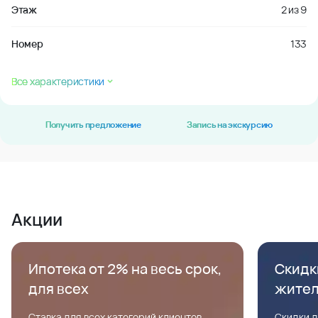
Этаж
2
из
9
Номер
133
Все характеристики
Получить предложение
Запись на экскурсию
Акции
Ипотека от 2% на весь срок,
Скидк
для всех
жите
Ставка для всех категорий клиентов,
Скидки д