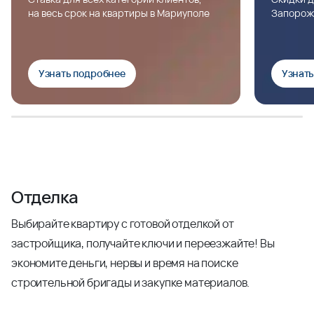
на весь срок на квартиры в Мариуполе
Запорож
Узнать подробнее
Узнат
Отделка
Выбирайте квартиру с готовой отделкой от
застройщика, получайте ключи и переезжайте! Вы
экономите деньги, нервы и время на поиске
строительной бригады и закупке материалов.