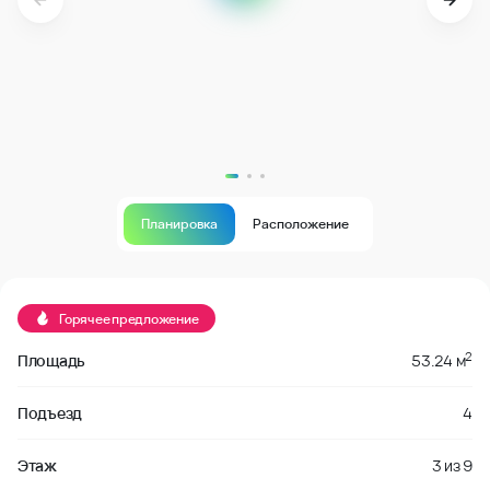
Планировка
Расположение
В продаже
Горячее предложение
2
Площадь
53.24 м
Подъезд
4
Этаж
3
из
9