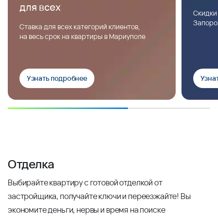
для всех
Скидки
Запоро
Ставка для всех категорий клиентов,
на весь срок на квартиры в Мариуполе
Узнать подробнее
Узна
Отделка
Выбирайте квартиру с готовой отделкой от
застройщика, получайте ключи и переезжайте! Вы
экономите деньги, нервы и время на поиске