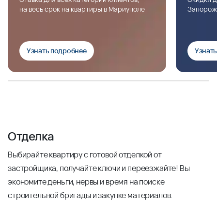
на весь срок на квартиры в Мариуполе
Запорож
Узнать подробнее
Узнат
Отделка
Выбирайте квартиру с готовой отделкой от
застройщика, получайте ключи и переезжайте! Вы
экономите деньги, нервы и время на поиске
строительной бригады и закупке материалов.