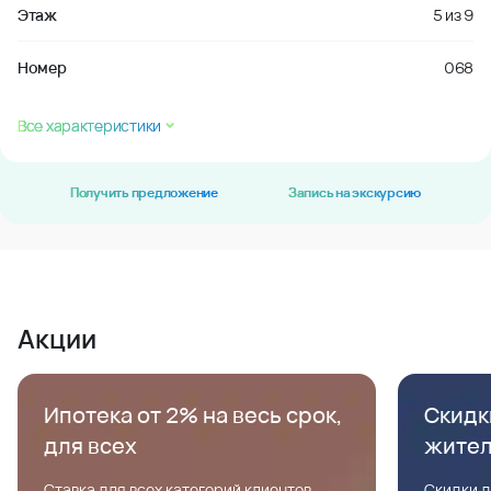
Этаж
5
из
9
Номер
068
Все характеристики
Получить предложение
Запись на экскурсию
Акции
Ипотека от 2% на весь срок,
Скидк
для всех
жите
Ставка для всех категорий клиентов,
Скидки д