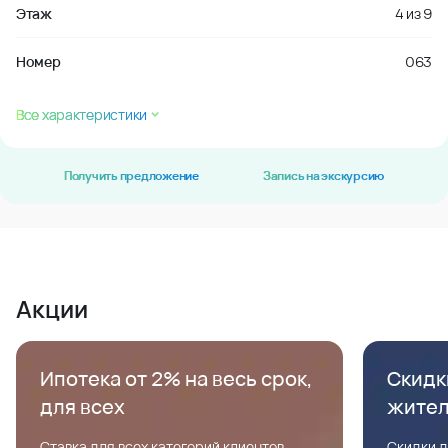
Этаж
4
из
9
Номер
063
Все характеристики
Получить предложение
Запись на экскурсию
Акции
Ипотека от 2% на весь срок,
Скидк
для всех
жите
Ставка для всех категорий клиентов,
Скидки д