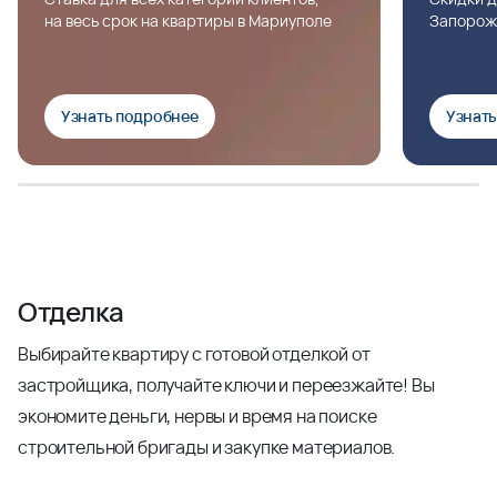
на весь срок на квартиры в Мариуполе
Запорож
Узнать подробнее
Узнат
Отделка
Выбирайте квартиру с готовой отделкой от
застройщика, получайте ключи и переезжайте! Вы
экономите деньги, нервы и время на поиске
строительной бригады и закупке материалов.