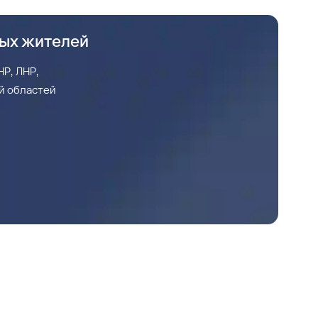
ных жителей
Р, ЛНР,
й областей