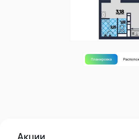
Планировка
Располо
Акции