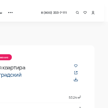
ты
8 (800) 333-7-111
ожение
я квартира
градский
2
53.24 м