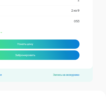
2
2
из
9
053
Узнать цену
Забронировать
ие
Запись на экскурсию