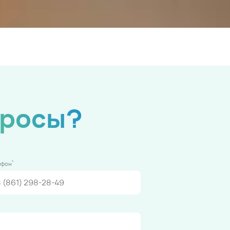
просы?
*
ефон