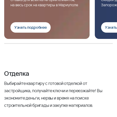
на весь срок на квартиры в Мариуполе
Запорож
Узнать подробнее
Узнат
Отделка
Выбирайте квартиру с готовой отделкой от
застройщика, получайте ключи и переезжайте! Вы
экономите деньги, нервы и время на поиске
строительной бригады и закупке материалов.