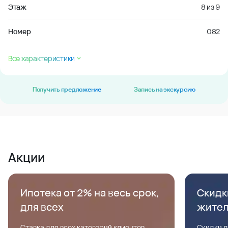
Этаж
8
из
9
Номер
082
Все характеристики
Получить предложение
Запись на экскурсию
Акции
Ипотека от 2% на весь срок,
Скидк
для всех
жите
Ставка для всех категорий клиентов,
Скидки д