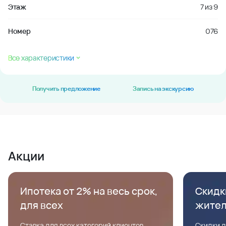
Этаж
7
из
9
Номер
076
Все характеристики
Получить предложение
Запись на экскурсию
Акции
Ипотека от 2% на весь срок,
Скидк
для всех
жите
Ставка для всех категорий клиентов,
Скидки д