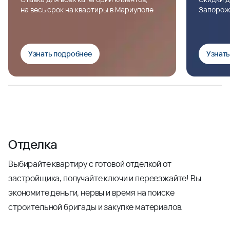
на весь срок на квартиры в Мариуполе
Запорож
Узнать подробнее
Узнат
Отделка
Выбирайте квартиру с готовой отделкой от
застройщика, получайте ключи и переезжайте! Вы
экономите деньги, нервы и время на поиске
строительной бригады и закупке материалов.