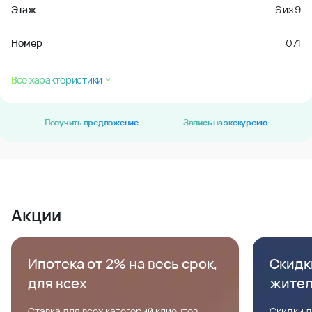
Этаж
6
из
9
Номер
071
Все характеристики
Получить предложение
Запись на экскурсию
Акции
Ипотека от 2% на весь срок,
Скидк
для всех
жите
Ставка для всех категорий клиентов,
Скидки д