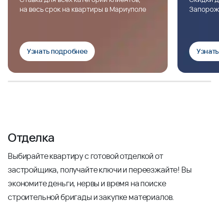
на весь срок на квартиры в Мариуполе
Запорож
Узнать подробнее
Узнат
Отделка
Выбирайте квартиру с готовой отделкой от
застройщика, получайте ключи и переезжайте! Вы
экономите деньги, нервы и время на поиске
строительной бригады и закупке материалов.