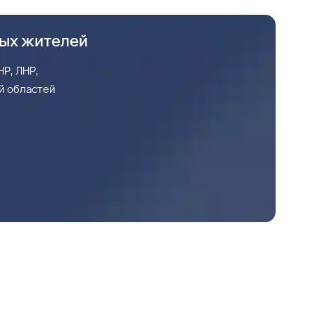
ных жителей
Р, ЛНР,
й областей