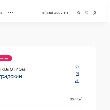
ты
8 (800) 333-7-111
ожение
я квартира
градский
2
35.44 м