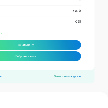
2
3
из
9
055
Узнать цену
Забронировать
ие
Запись на экскурсию