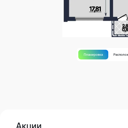
Планировка
Располо
Акции