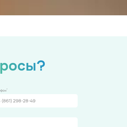
просы?
*
ефон