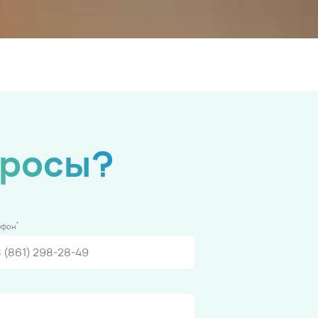
просы?
*
ефон