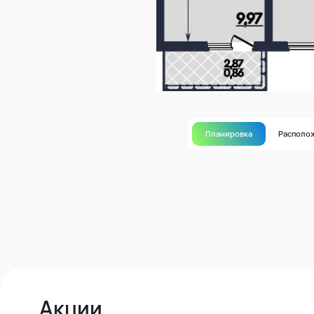
Планировка
Располо
Акции