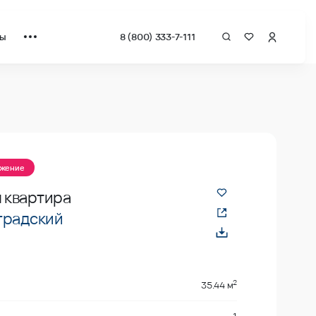
ты
8 (800) 333-7-111
ожение
я квартира
градский
2
35.44 м