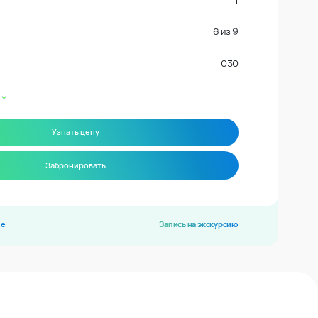
1
6
из
9
030
Узнать цену
Забронировать
ие
Запись на экскурсию