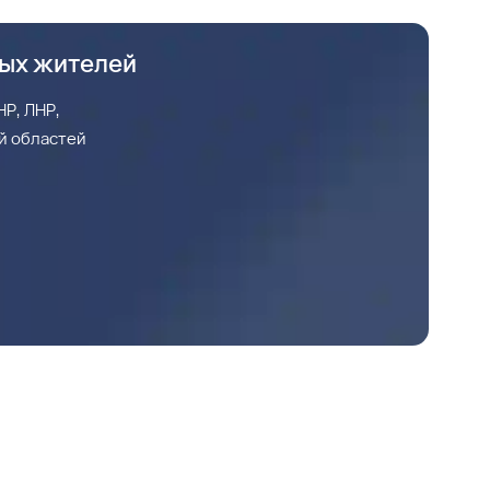
ных жителей
Р, ЛНР,
й областей