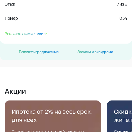
Этаж
7
из
9
Номер
034
Все характеристики
Получить предложение
Запись на экскурсию
Акции
Ипотека от 2% на весь срок,
Скидк
для всех
жите
Ставка для всех категорий клиентов,
Скидки д