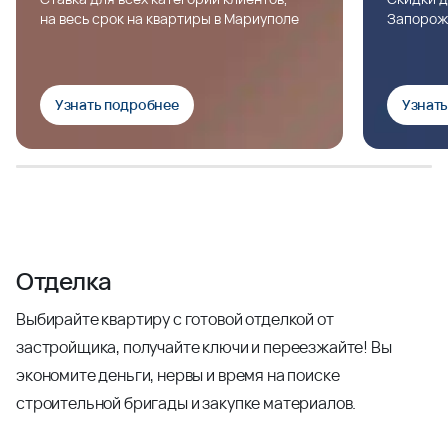
на весь срок на квартиры в Мариуполе
Запорож
Узнать подробнее
Узнат
Отделка
Выбирайте квартиру с готовой отделкой от
застройщика, получайте ключи и переезжайте! Вы
экономите деньги, нервы и время на поиске
строительной бригады и закупке материалов.