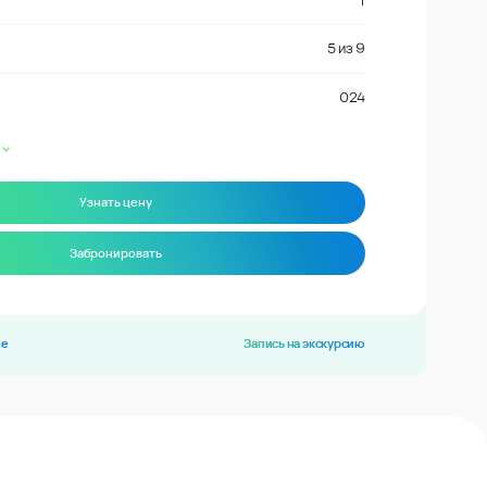
1
5
из
9
024
Узнать цену
Забронировать
ие
Запись на экскурсию