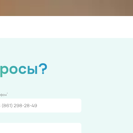
просы?
*
ефон