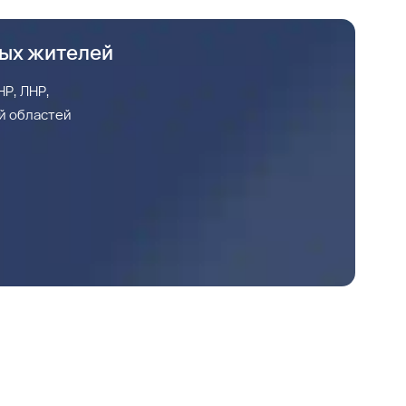
ных жителей
Р, ЛНР,
й областей