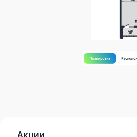
Планировка
Располо
Акции