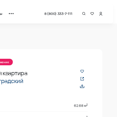
ты
8 (800) 333-7-111
ожение
я квартира
градский
2
62.68 м