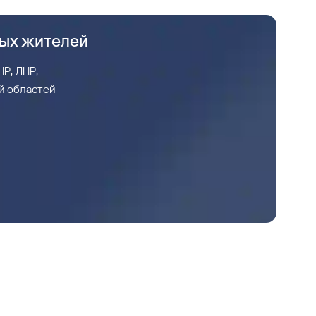
ных жителей
Р, ЛНР,
й областей