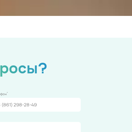
просы?
*
ефон