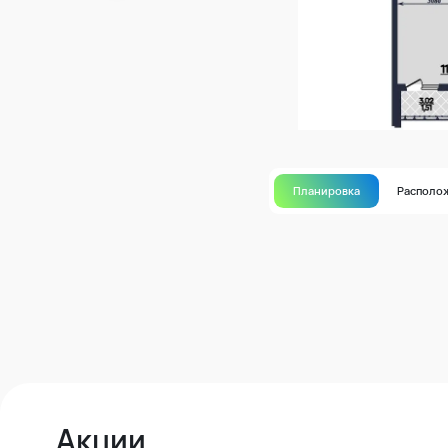
Планировка
Располо
Акции