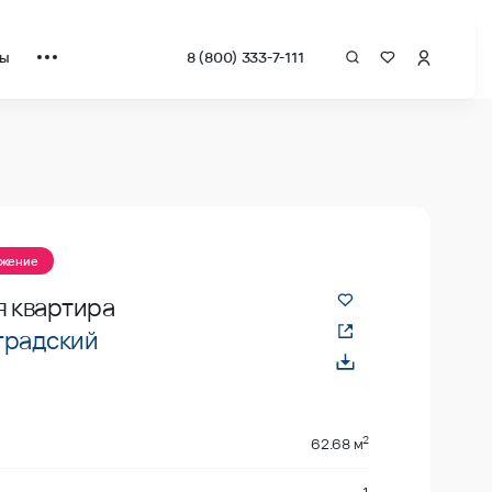
ты
8 (800) 333-7-111
ожение
я квартира
градский
2
62.68 м