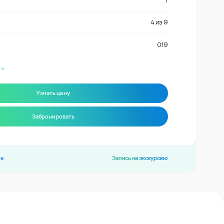
1
4
из
9
019
Узнать цену
Забронировать
ие
Запись на экскурсию