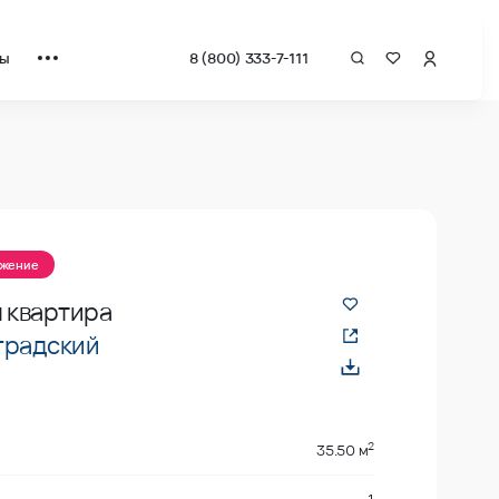
ты
8 (800) 333-7-111
ожение
я квартира
градский
2
35.50 м