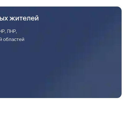
ных жителей
Р, ЛНР,
й областей