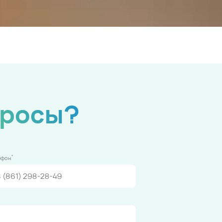
просы?
*
ефон