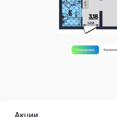
Планировка
Располо
Акции