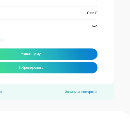
1
9
из
9
043
Узнать цену
Забронировать
ие
Запись на экскурсию