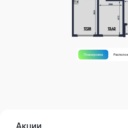
Планировка
Располо
Акции