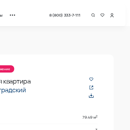
ты
8 (800) 333-7-111
ожение
я квартира
градский
2
79.49 м