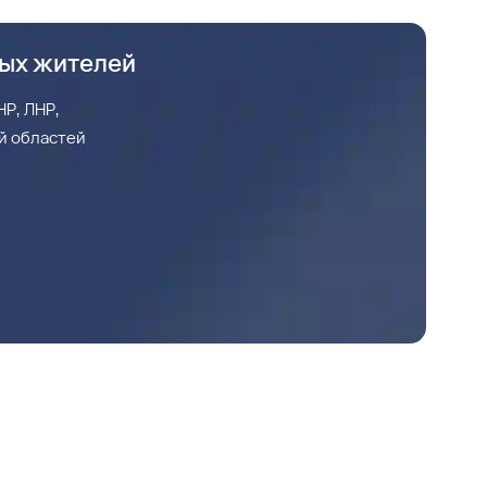
ных жителей
Р, ЛНР,
й областей