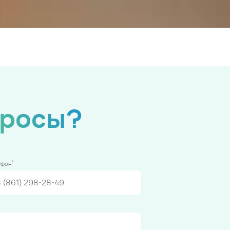
просы?
*
ефон