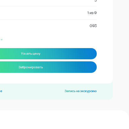
3
1
из
9
093
Узнать цену
Забронировать
ие
Запись на экскурсию