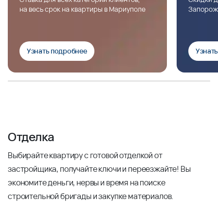
на весь срок на квартиры в Мариуполе
Запорож
Узнать подробнее
Узнат
Отделка
Выбирайте квартиру с готовой отделкой от
застройщика, получайте ключи и переезжайте! Вы
экономите деньги, нервы и время на поиске
строительной бригады и закупке материалов.