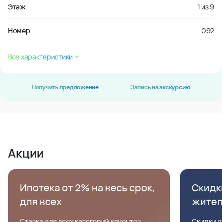
Этаж
1
из
9
Номер
092
Все характеристики
Получить предложение
Запись на экскурсию
Акции
Ипотека от 2% на весь срок,
Скидк
для всех
жите
Ставка для всех категорий клиентов,
Скидки д