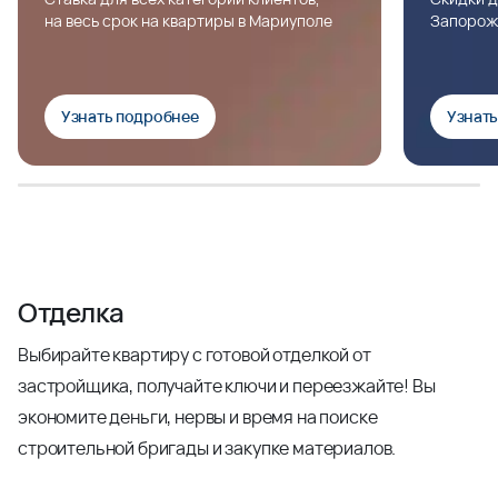
на весь срок на квартиры в Мариуполе
Запорож
Узнать подробнее
Узнат
Отделка
Выбирайте квартиру с готовой отделкой от
застройщика, получайте ключи и переезжайте! Вы
экономите деньги, нервы и время на поиске
строительной бригады и закупке материалов.