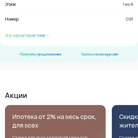
Этаж
1
из
9
Номер
091
Все характеристики
Получить предложение
Запись на экскурсию
Акции
Ипотека от 2% на весь срок,
Скидк
для всех
жите
Ставка для всех категорий клиентов,
Скидки д