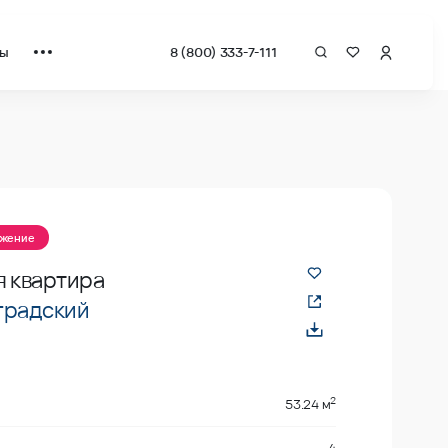
ты
8 (800) 333-7-111
ожение
я квартира
градский
2
53.24 м