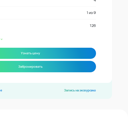
4
1
из
9
126
Узнать цену
Забронировать
ие
Запись на экскурсию