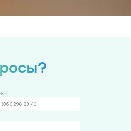
просы?
*
ефон