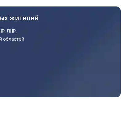
ных жителей
Р, ЛНР,
й областей