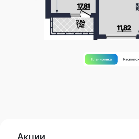
Планировка
Располо
Акции