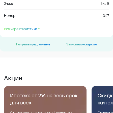
Этаж
1
из
9
Номер
047
Все характеристики
Получить предложение
Запись на экскурсию
Акции
Ипотека от 2% на весь срок,
Скидк
для всех
жите
Ставка для всех категорий клиентов,
Скидки д