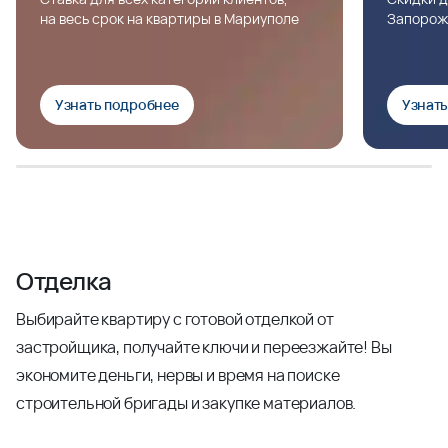
на весь срок на квартиры в Мариуполе
Запорож
Узнать подробнее
Узнат
Отделка
Выбирайте квартиру с готовой отделкой от
застройщика, получайте ключи и переезжайте! Вы
экономите деньги, нервы и время на поиске
строительной бригады и закупке материалов.