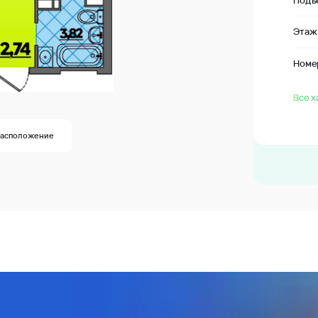
Подъ
Этаж
Номе
Все х
Расположение