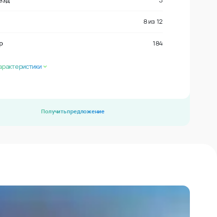
езд
3
8
из
12
р
184
арактеристики
Получить предложение