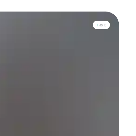
1
из 6