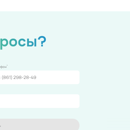
просы?
*
ефон
ь