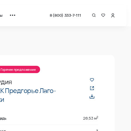
ты
8 (800) 333-7-111
а квадрат от застройщика.
Горячее предложение
удия
К Предгорье Лаго-
ки
2
адь
26.53 м