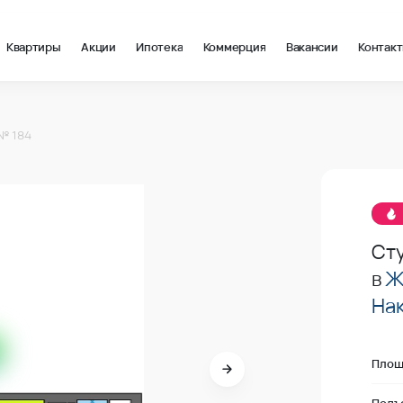
Квартиры
Акции
Ипотека
Коммерция
Вакансии
Контак
 26.53 м2 в Майкоп, стоимость: купить квартиру – 171 800 ₽ з
№ 184
Продано
Ст
в
Ж
На
Площ