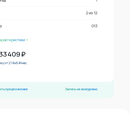
езд
1
2
из
12
р
013
арактеристики
633 409
₽
еку от 21 945 ₽/мес.
ить предложение
Запись на экскурсию