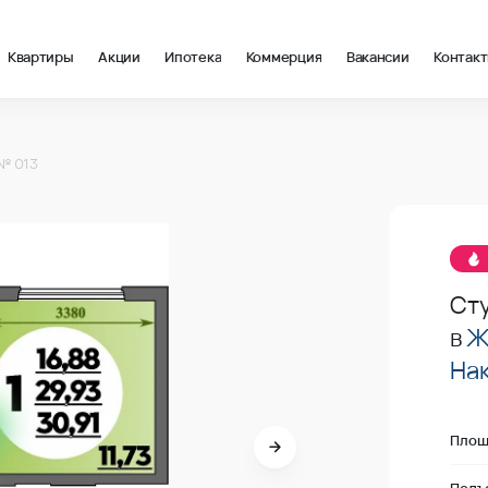
Квартиры
Акции
Ипотека
Коммерция
Вакансии
Контак
 30.91 м2 в Майкоп, стоимость: купить квартиру – 149 900 ₽ з
№ 013
заброниров
Ст
в
Ж
На
Площ