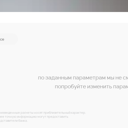
се
по заданным параметрам мы не с
попробуйте изменить пара
изведенные расчеты носят приблизительный характер.
ее точную информацию могут предоставить
дставители банка.