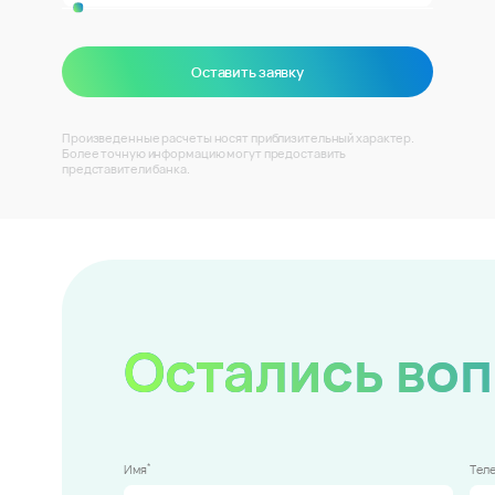
Оставить заявку
Произведенные расчеты носят приблизительный характер.
Более точную информацию могут предоставить
представители банка.
Остались во
*
Имя
Тел