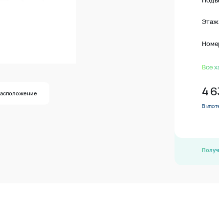
Подъ
Этаж
Номе
Все х
4 
Расположение
В ипот
Получ