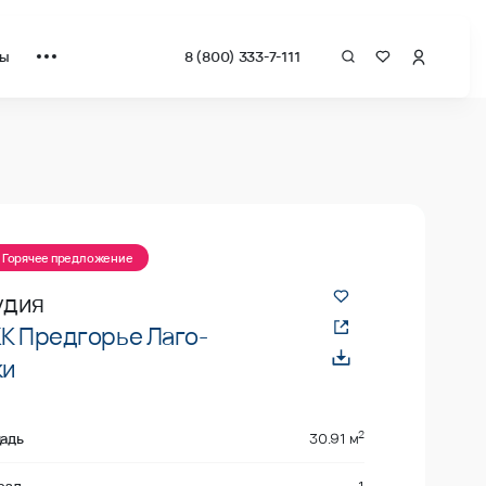
ты
8 (800) 333-7-111
а квадрат от застройщика.
ано
Горячее предложение
удия
К Предгорье Лаго-
ки
2
адь
30.91 м