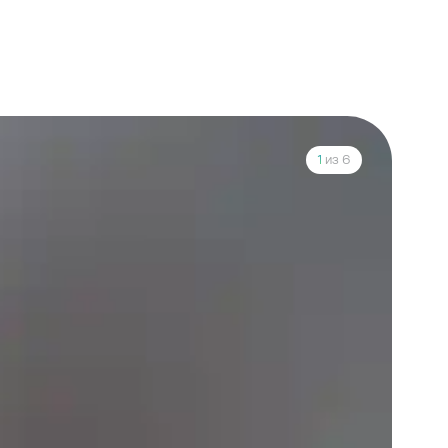
1
из 6