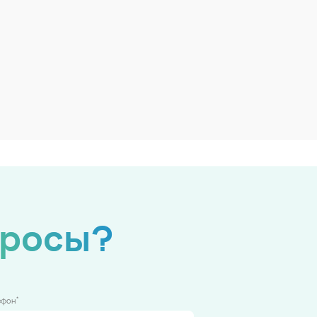
просы?
*
ефон