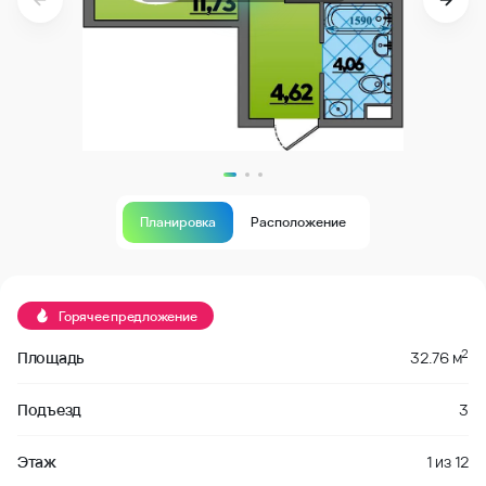
Планировка
Расположение
Продано
Горячее предложение
2
Площадь
32.76 м
Подъезд
3
Этаж
1
из
12