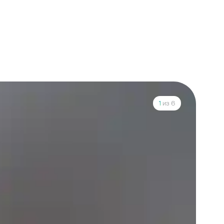
1
из 6