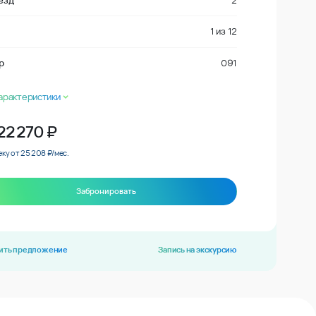
езд
2
1
из
12
р
091
арактеристики
22 270
₽
еку от 25 208 ₽/мес.
Забронировать
ить предложение
Запись на экскурсию