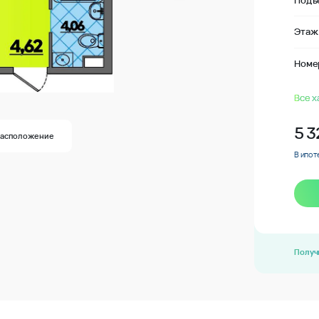
Подъ
Этаж
Номе
Все х
5 3
Расположение
В ипот
Получ