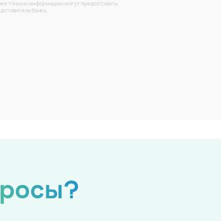
ее точную информацию могут предоставить
дставители банка.
просы?