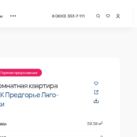
ты
8 (800) 333-7-111
а квадрат от застройщика.
Горячее предложение
омнатная квартира
К Предгорье Лаго-
ки
2
адь
39.38 м