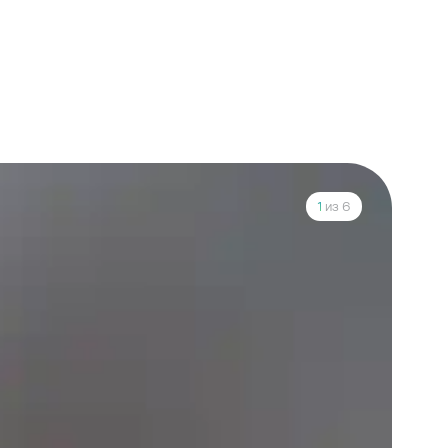
1
из 6