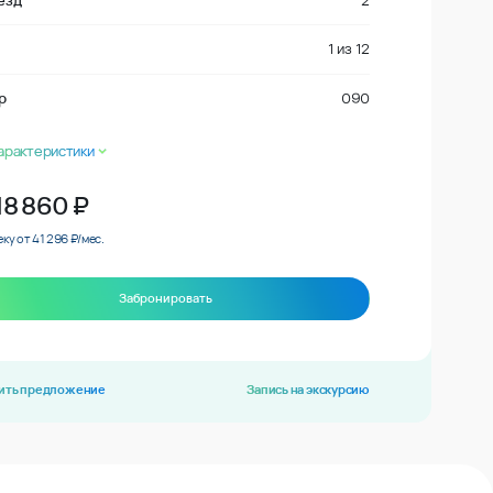
езд
2
1
из
12
р
090
арактеристики
18 860
₽
еку от 41 296 ₽/мес.
Забронировать
ить предложение
Запись на экскурсию