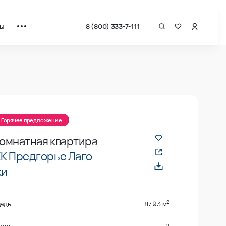
ты
8 (800) 333-7-111
 квадрат от застройщика.
Горячее предложение
омнатная квартира
К Предгорье Лаго-
ки
2
адь
87.93 м