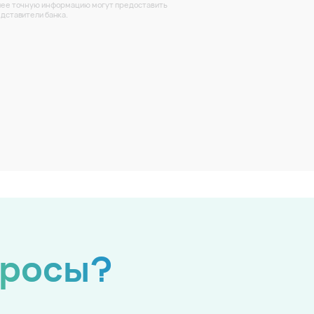
ее точную информацию могут предоставить
дставители банка.
просы?