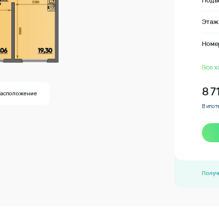
Подъ
Этаж
Номе
Все х
8 7
Расположение
В ипот
Получ