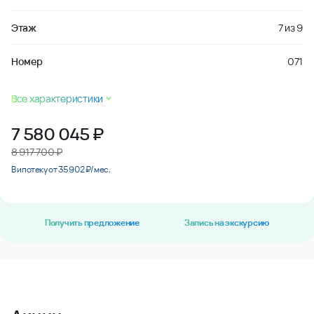
Этаж
7
из
9
Номер
071
Все характеристики
7 580 045
₽
8 917 700 ₽
В ипотеку от 35 902 ₽/мес.
Получить предложение
Запись на экскурсию