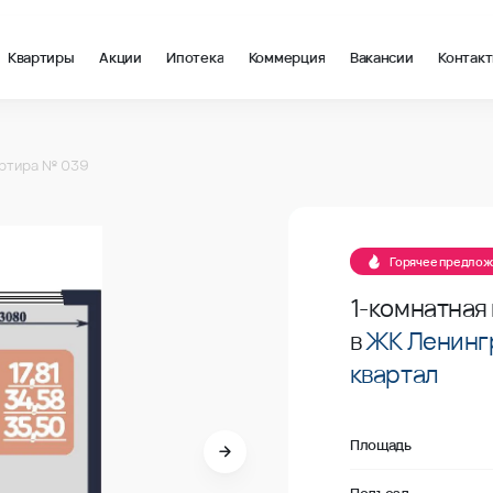
Квартиры
Акции
Ипотека
Коммерция
Вакансии
Контак
ж 1, 35.50 м2 в Мариуполь
вартал, №039
ртира № 039
вартал, №039
Горячее предло
1-комнатная
в
ЖК Ленинг
квартал
Площадь