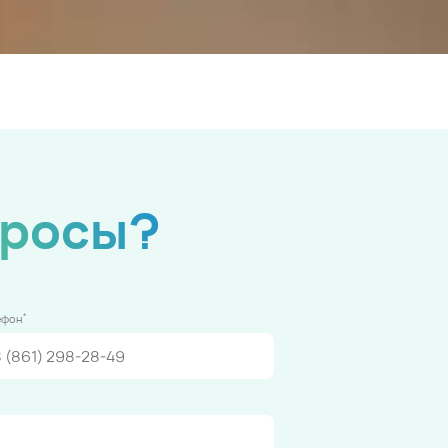
просы?
*
ефон