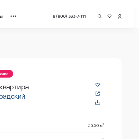
ты
8 (800) 333-7-111
жение
 квартира
радский
2
35.50 м