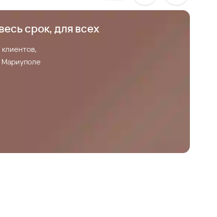
весь срок, для всех
С
 клиентов,
С
 в Мариуполе
З