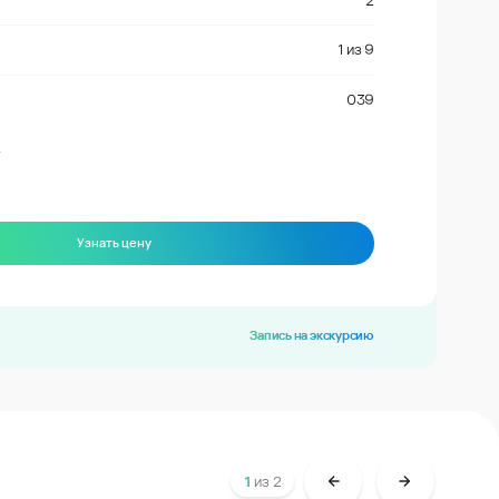
2
1
из
9
039
Узнать цену
е
Запись на экскурсию
1
из
2