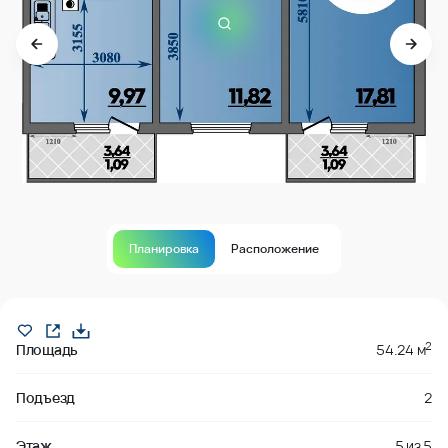
Планировка
Расположение
Продано
2
Площадь
54.24 м
Подъезд
2
Этаж
5
из
5