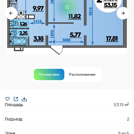
Планировка
Расположение
Продано
2
Площадь
53.15 м
Подъезд
2
Этаж
5
из
5