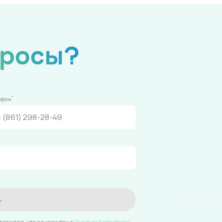
просы?
*
ефон
ь
тверждаю, что ознакомлен c
Политикой обработки