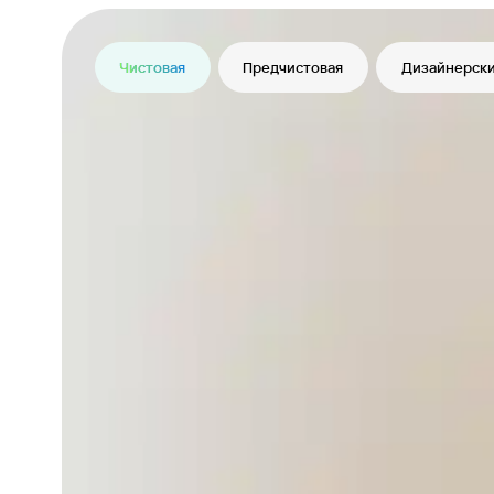
Чистовая
Предчистовая
Дизайнерски