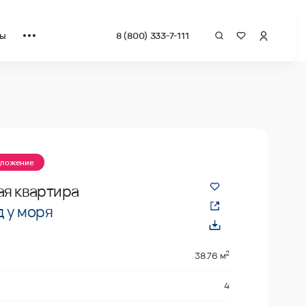
ты
8 (800) 333-7-111
а квадрат от застройщика.
дложение
ая квартира
 у моря
2
38.76 м
4