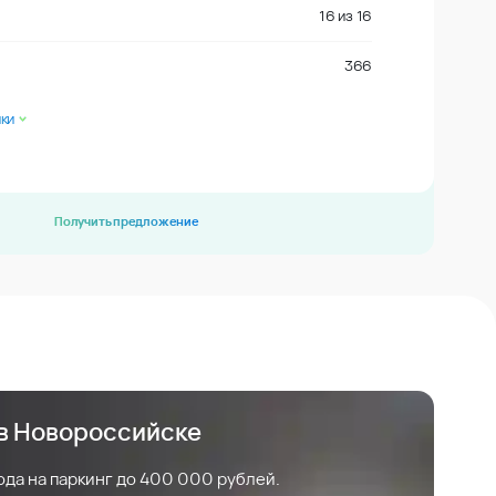
16
из
16
366
ки
Получить предложение
 в Новороссийске
ода на паркинг до 400 000 рублей.